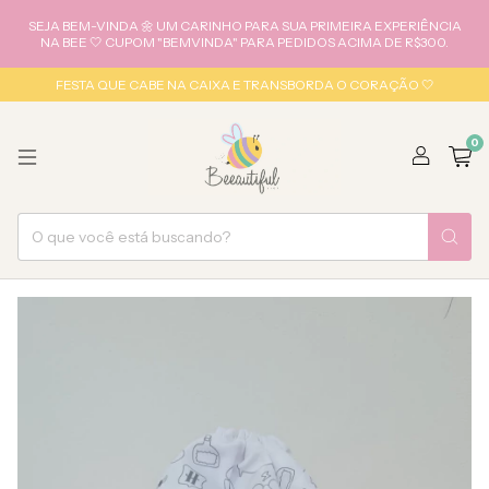
SEJA BEM-VINDA 🌼 UM CARINHO PARA SUA PRIMEIRA EXPERIÊNCIA
NA BEE 🤍 CUPOM "BEMVINDA" PARA PEDIDOS ACIMA DE R$300.
FESTA QUE CABE NA CAIXA E TRANSBORDA O CORAÇÃO 🤍
0