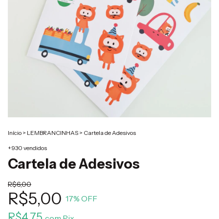
Início
>
LEMBRANCINHAS
>
Cartela de Adesivos
+930 vendidos
Cartela de Adesivos
R$6,00
R$5,00
17
% OFF
R$4,75
com
Pix