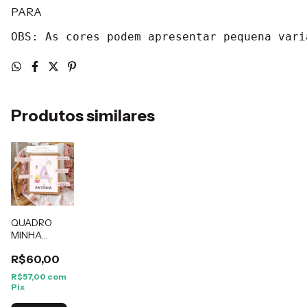
PARA
OBS: As cores podem apresentar pequena vari
Produtos similares
QUADRO
MINHA
LETRA -
R$60,00
COMEÇA
COM MINHA
R$57,00
com
LETRINHA
Pix