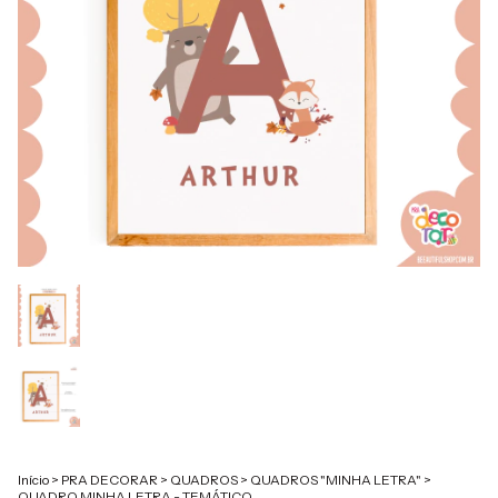
Início
>
PRA DECORAR
>
QUADROS
>
QUADROS "MINHA LETRA"
>
QUADRO MINHA LETRA - TEMÁTICO