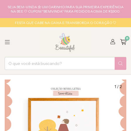
SEJA BEM-VINDA 🌼 UM CARINHO PARA SUA PRIMEIRA EXPERIÊNCIA
NA BEE 🤍 CUPOM "BEMVINDA" PARA PEDIDOS ACIMA DE R$300.
FESTA QUE CABE NA CAIXA E TRANSBORDA O CORAÇÃO 🤍
0
1
/
2