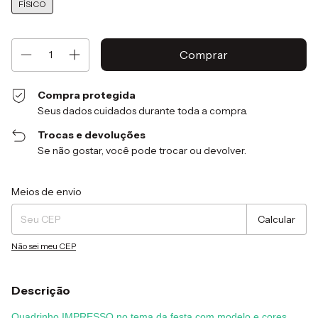
FÍSICO
Compra protegida
Seus dados cuidados durante toda a compra.
Trocas e devoluções
Se não gostar, você pode trocar ou devolver.
Entregas para o CEP:
Alterar CEP
Meios de envio
Calcular
Não sei meu CEP
Descrição
Quadrinho IMPRESSO no tema da festa com modelo e cores