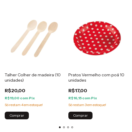
Talher Colher de madeira (10
Pratos Vermelho com poá 10
unidades)
unidades
R$20,00
R$17,00
R$19,00
com
Pix
R$16,15
com
Pix
Só restam
4
em estoque!
Só restam
3
em estoque!