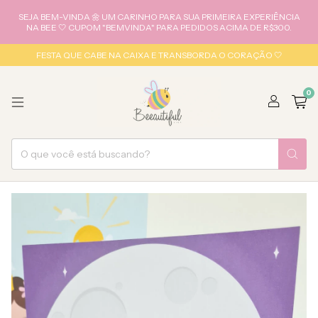
SEJA BEM-VINDA 🌼 UM CARINHO PARA SUA PRIMEIRA EXPERIÊNCIA
NA BEE 🤍 CUPOM "BEMVINDA" PARA PEDIDOS ACIMA DE R$300.
FESTA QUE CABE NA CAIXA E TRANSBORDA O CORAÇÃO 🤍
0