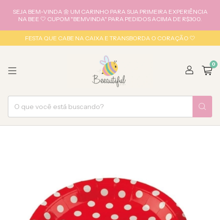
SEJA BEM-VINDA 🌼 UM CARINHO PARA SUA PRIMEIRA EXPERIÊNCIA
NA BEE 🤍 CUPOM "BEMVINDA" PARA PEDIDOS ACIMA DE R$300.
FESTA QUE CABE NA CAIXA E TRANSBORDA O CORAÇÃO 🤍
0