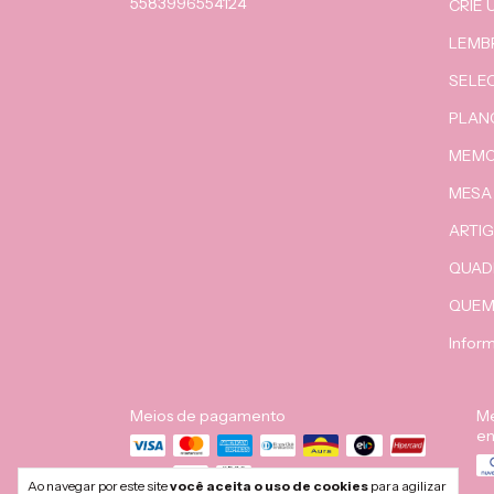
5583996554124
CRIE
LEMB
SELEC
PLAN
MEMO
MESA 
ARTIG
QUAD
QUEM
Infor
Meios de pagamento
Me
en
Ao navegar por este site
você aceita o uso de cookies
para agilizar