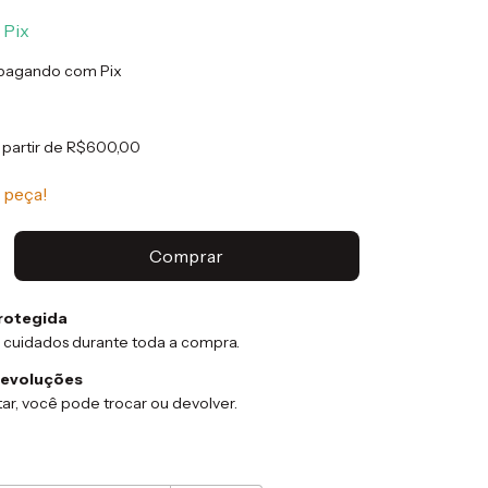
Pix
pagando com Pix
 partir de
R$600,00
 peça!
rotegida
 cuidados durante toda a compra.
devoluções
ar, você pode trocar ou devolver.
:
Alterar CEP