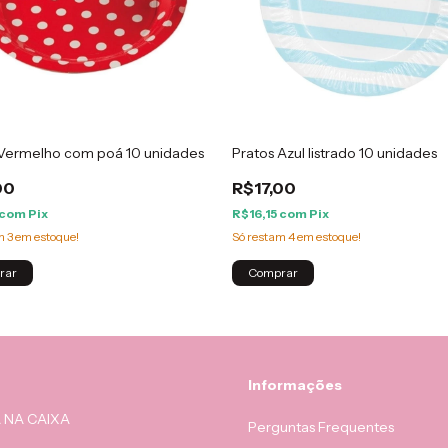
 Vermelho com poá 10 unidades
Pratos Azul listrado 10 unidades
00
R$17,00
com
Pix
R$16,15
com
Pix
am
3
em estoque!
Só restam
4
em estoque!
Informações
 NA CAIXA
Perguntas Frequentes