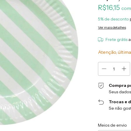
R$16,15
com
5% de desconto
Ver mais detalhes
Frete grátis
a
Atenção, última
Compra p
Seus dados
Trocas e 
Se não gost
Entregas para o CEP
Meios de envio