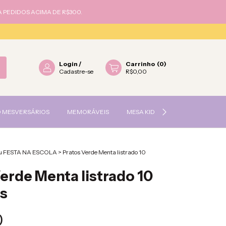
 PEDIDOS ACIMA DE R$300.
Login
/
Carrinho
(
0
)
Cadastre-se
R$0,00
 MESVERSÁRIOS
MEMORÁVEIS
MESA KIDS OU FESTA NA ESCOLA
u FESTA NA ESCOLA
>
Pratos Verde Menta listrado 10
erde Menta listrado 10
s
0