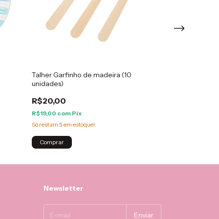
Talher Garfinho de madeira (10
Copos Amarelo
unidades)
unidades
R$20,00
R$19,00
R$19,00
com
Pix
R$18,05
com
Pix
Só restam
5
em estoque!
Atenção, última pe
Newsletter