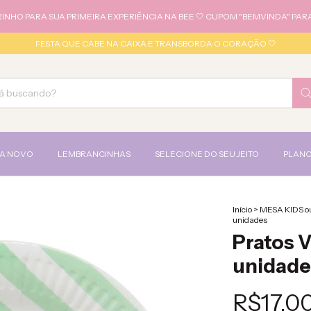
RINHO PARA SUA PRIMEIRA EXPERIÊNCIA NA BEE 🤍 CUPOM "BEMVINDA" PARA
FESTA QUE CABE NA CAIXA E TRANSBORDA O CORAÇÃO 🤍
MA NOVO
LEMBRANCINHAS
SELECIONE DO SEU JEITO
PLANO
Início
>
MESA KIDS o
unidades
Pratos V
unidade
R$17,0