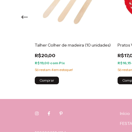
Talher Colher de madeira (10 unidades)
Pratos
R$20,00
R$17,
R$19,00
com
Pix
R$16,15
Só restam
4
em estoque!
Só rest
Início
FESTA