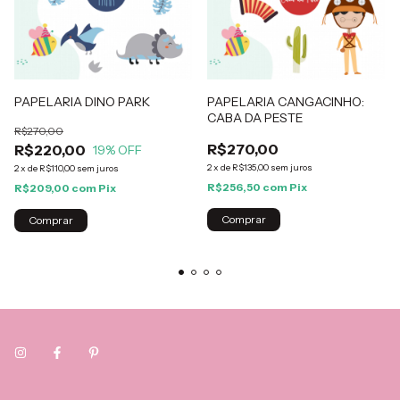
PAPELARIA DINO PARK
PAPELARIA CANGACINHO:
CABA DA PESTE
R$270,00
R$270,00
R$220,00
19
% OFF
2
x
de
R$135,00
sem juros
2
x
de
R$110,00
sem juros
R$256,50
com
Pix
R$209,00
com
Pix
Comprar
Comprar