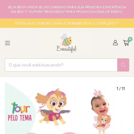
SEJA BEM-VINDA 🌼 UM CARINHO PARA SUA PRIMEIRA EXPERIÊNCIA
NA BEE 🤍 CUPOM "BEMVINDA" PARA PEDIDOS ACIMA DE R$300.
FESTA QUE CABE NA CAIXA E TRANSBORDA O CORAÇÃO 🤍
0
1
/
11