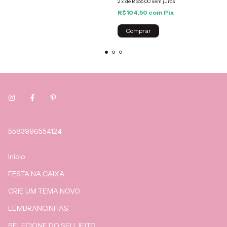
2
x
de
R$55,00
sem juros
R$104,50
com
Pix
Comprar
5583996554124
Início
FESTA NA CAIXA
CRIE UM TEMA NOVO
LEMBRANCINHAS
SELECIONE DO SEU JEITO