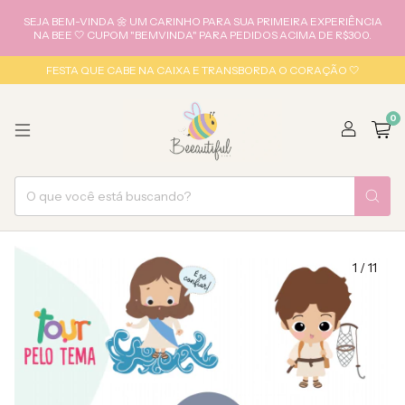
SEJA BEM-VINDA 🌼 UM CARINHO PARA SUA PRIMEIRA EXPERIÊNCIA
NA BEE 🤍 CUPOM "BEMVINDA" PARA PEDIDOS ACIMA DE R$300.
FESTA QUE CABE NA CAIXA E TRANSBORDA O CORAÇÃO 🤍
0
1
/
11