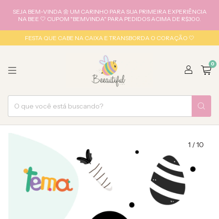
SEJA BEM-VINDA 🌼 UM CARINHO PARA SUA PRIMEIRA EXPERIÊNCIA
NA BEE 🤍 CUPOM "BEMVINDA" PARA PEDIDOS ACIMA DE R$300.
FESTA QUE CABE NA CAIXA E TRANSBORDA O CORAÇÃO 🤍
0
1
/
10