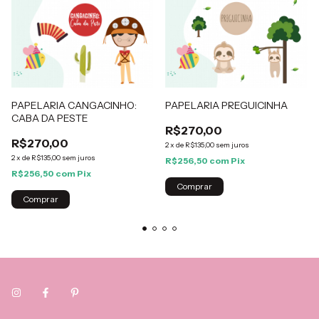
PAPELARIA CANGACINHO:
PAPELARIA PREGUICINHA
CABA DA PESTE
R$270,00
R$270,00
2
x
de
R$135,00
sem juros
2
x
de
R$135,00
sem juros
R$256,50
com
Pix
R$256,50
com
Pix
Comprar
Comprar