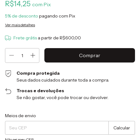
R$14,25
com
Pix
5% de desconto
pagando com Pix
Ver mais detalhes
Frete grátis
a partir de
R$600,00
Compra protegida
Seus dados cuidados durante toda a compra.
Trocas e devoluções
Se não gostar, você pode trocar ou devolver.
Entregas para o CEP:
Alterar CEP
Meios de envio
Calcular
Não sei meu CEP